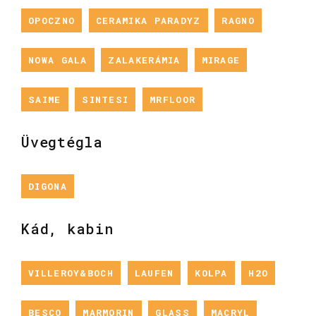
OPOCZNO
CERAMIKA PARADYZ
RAGNO
NOWA GALA
ZALAKERÁMIA
MIRAGE
SAIME
SINTESI
MRFLOOR
Üvegtégla
DIGONA
Kád, kabin
VILLEROY&BOCH
LAUFEN
KOLPA
H2O
BESCO
MARMORIN
GLASS
MACRYL