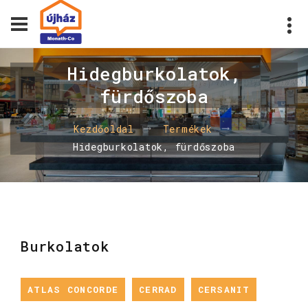
Hidegburkolatok,
fürdőszoba
Kezdőoldal
Termékek
Hidegburkolatok, fürdőszoba
Burkolatok
ATLAS CONCORDE
CERRAD
CERSANIT