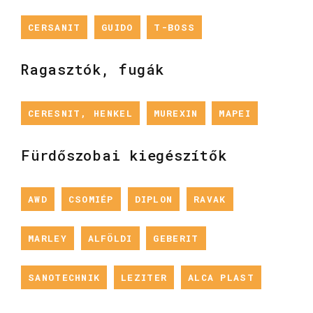
CERSANIT
GUIDO
T-BOSS
Ragasztók, fugák
CERESNIT, HENKEL
MUREXIN
MAPEI
Fürdőszobai kiegészítők
AWD
CSOMIÉP
DIPLON
RAVAK
MARLEY
ALFÖLDI
GEBERIT
SANOTECHNIK
LEZITER
ALCA PLAST