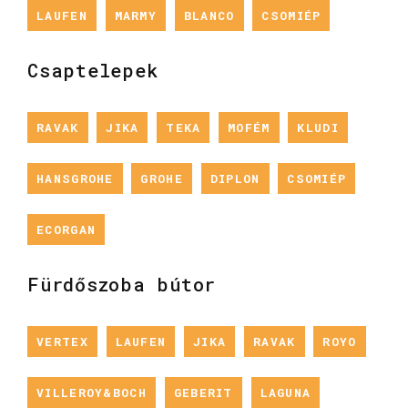
LAUFEN
MARMY
BLANCO
CSOMIÉP
Csaptelepek
RAVAK
JIKA
TEKA
MOFÉM
KLUDI
HANSGROHE
GROHE
DIPLON
CSOMIÉP
ECORGAN
Fürdőszoba bútor
VERTEX
LAUFEN
JIKA
RAVAK
ROYO
VILLEROY&BOCH
GEBERIT
LAGUNA