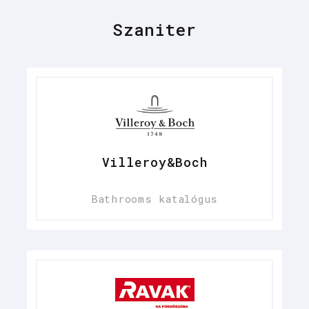
Szaniter
Villeroy&Boch
Bathrooms katalógus